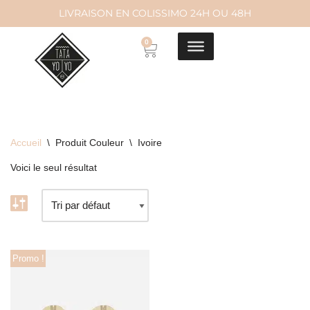
LIVRAISON EN COLISSIMO 24H OU 48H
Aller
0
au
contenu
Accueil
\
Produit Couleur
\
Ivoire
Voici le seul résultat
Promo !