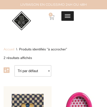
LIVRAISON EN COLISSIMO 24H OU 48H
Aller
0
au
contenu
Accueil
\
Produits identifiés “à accrocher”
2 résultats affichés