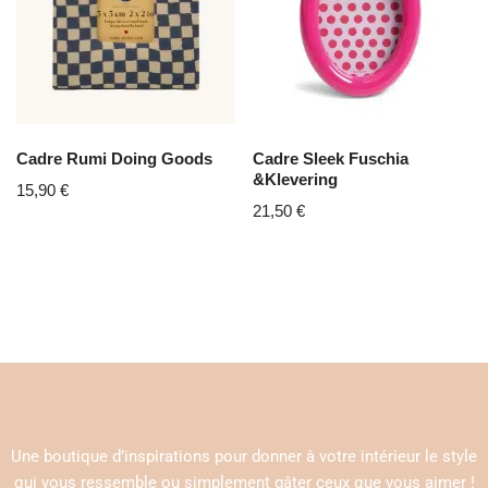
Cadre Rumi Doing Goods
Cadre Sleek Fuschia
&Klevering
15,90
€
21,50
€
Une boutique d’inspirations pour donner à votre intérieur le style
qui vous ressemble ou simplement gâter ceux que vous aimer !