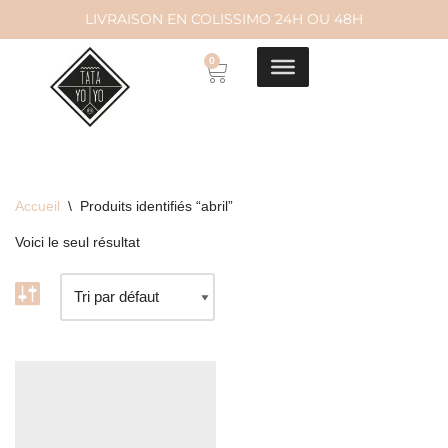
LIVRAISON EN COLISSIMO 24H OU 48H
Aller
0
au
contenu
Accueil
\
Produits identifiés “abril”
Voici le seul résultat