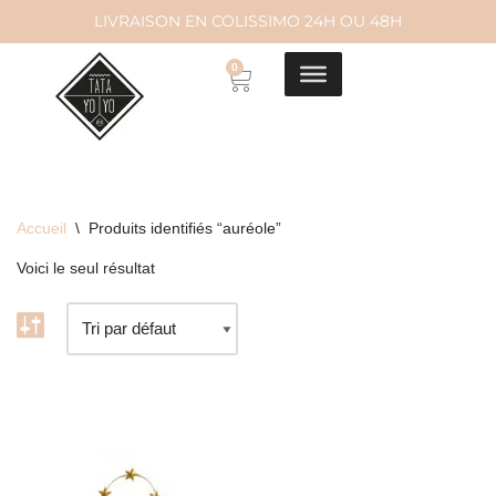
LIVRAISON EN COLISSIMO 24H OU 48H
Aller
0
au
contenu
Accueil
\
Produits identifiés “auréole”
Voici le seul résultat