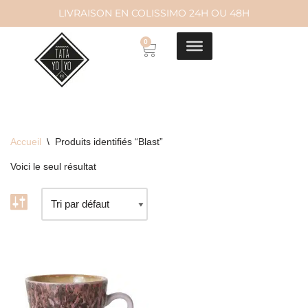
LIVRAISON EN COLISSIMO 24H OU 48H
Aller
0
au
contenu
Accueil
\
Produits identifiés “Blast”
Voici le seul résultat