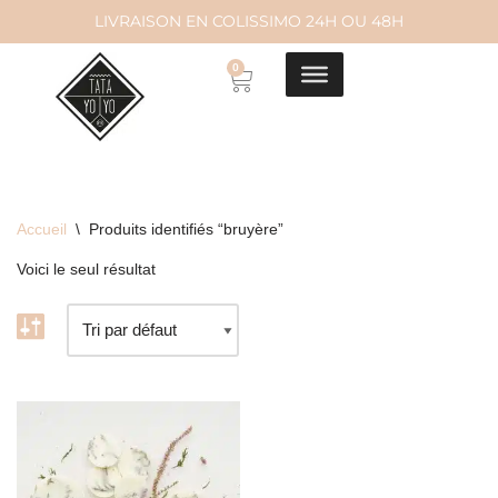
LIVRAISON EN COLISSIMO 24H OU 48H
Aller
0
au
contenu
Accueil
\
Produits identifiés “bruyère”
Voici le seul résultat