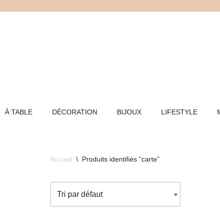
Aller
au
contenu
À TABLE
DÉCORATION
BIJOUX
LIFESTYLE
Accueil
\
Produits identifiés “carte”