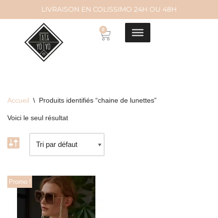
LIVRAISON EN COLISSIMO 24H OU 48H
Aller
0
au
contenu
Accueil
\
Produits identifiés “chaine de lunettes”
Voici le seul résultat
Promo !