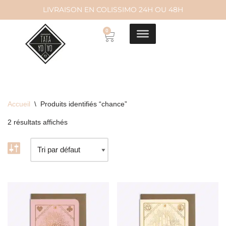
LIVRAISON EN COLISSIMO 24H OU 48H
Aller
0
au
contenu
Accueil
\
Produits identifiés “chance”
2 résultats affichés