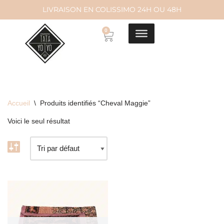
LIVRAISON EN COLISSIMO 24H OU 48H
Aller
0
au
contenu
Accueil
\
Produits identifiés “Cheval Maggie”
Voici le seul résultat