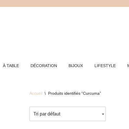
Aller
au
contenu
À TABLE
DÉCORATION
BIJOUX
LIFESTYLE
Accueil
\
Produits identifiés “Curcuma”