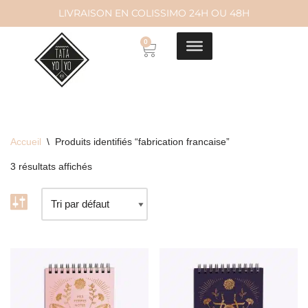
LIVRAISON EN COLISSIMO 24H OU 48H
Aller
0
au
contenu
Accueil
\
Produits identifiés “fabrication francaise”
3 résultats affichés