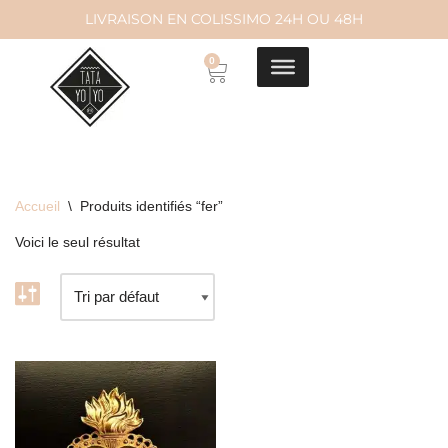
LIVRAISON EN COLISSIMO 24H OU 48H
Aller
0
au
contenu
Accueil
\
Produits identifiés “fer”
Voici le seul résultat