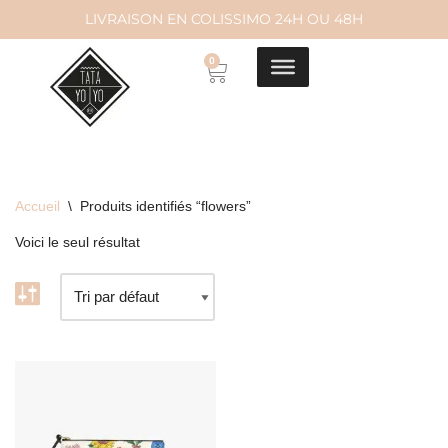
LIVRAISON EN COLISSIMO 24H OU 48H
Aller
0
au
contenu
Accueil
\
Produits identifiés “flowers”
Voici le seul résultat