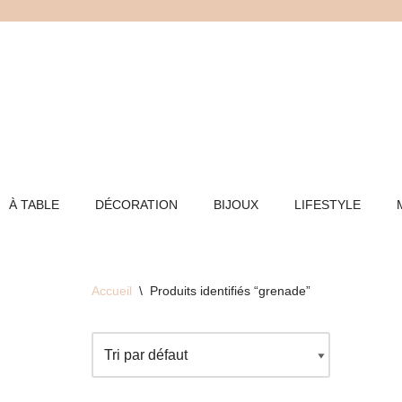
Aller
au
contenu
À TABLE
DÉCORATION
BIJOUX
LIFESTYLE
Accueil
\
Produits identifiés “grenade”