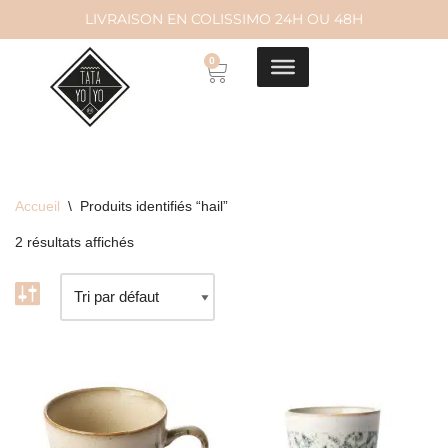
LIVRAISON EN COLISSIMO 24H OU 48H
Aller
0
au
contenu
Accueil
\
Produits identifiés “hail”
2 résultats affichés