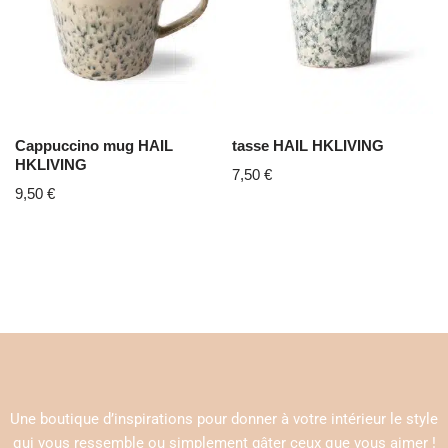
Cappuccino mug HAIL
tasse HAIL HKLIVING
HKLIVING
7,50
€
9,50
€
Une boutique d’inspirations pour donner à votre intérieur le style
qui vous ressemble ou simplement gâter ceux que vous aimer !