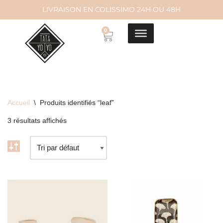
LIVRAISON EN COLISSIMO 24H OU 48H
Aller
0
au
contenu
Accueil
\
Produits identifiés “leaf”
3 résultats affichés