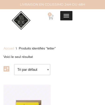
LIVRAISON EN COLISSIMO 24H OU 48H
Aller
0
au
contenu
Accueil
\
Produits identifiés “letter”
Voici le seul résultat