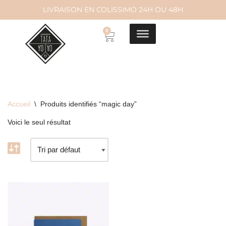
LIVRAISON EN COLISSIMO 24H OU 48H
Aller
0
au
contenu
Accueil
\
Produits identifiés “magic day”
Voici le seul résultat