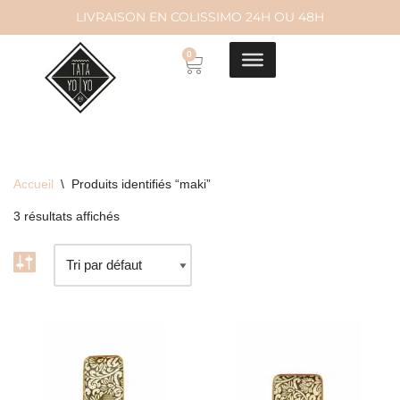
LIVRAISON EN COLISSIMO 24H OU 48H
Aller
0
au
contenu
Accueil
\
Produits identifiés “maki”
3 résultats affichés