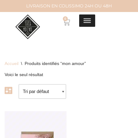
LIVRAISON EN COLISSIMO 24H OU 48H
Aller
0
au
contenu
Accueil
\
Produits identifiés “mon amour”
Voici le seul résultat