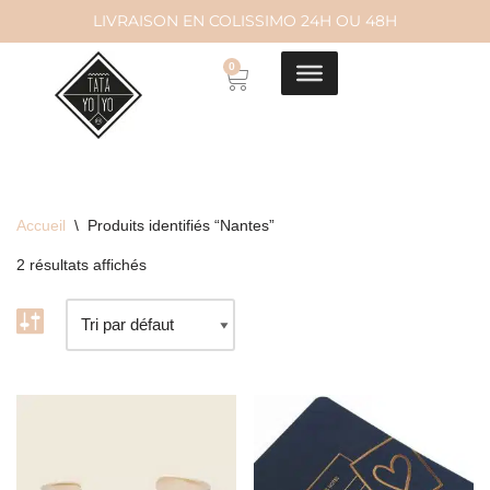
LIVRAISON EN COLISSIMO 24H OU 48H
Aller
0
au
contenu
Accueil
\
Produits identifiés “Nantes”
2 résultats affichés