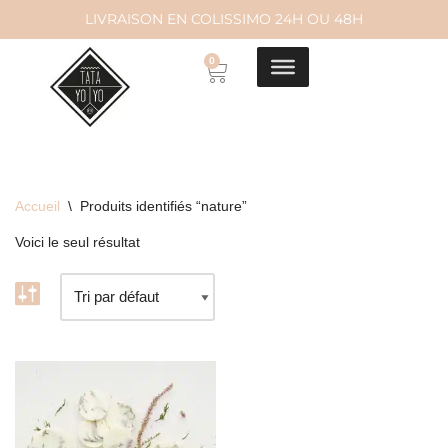
LIVRAISON EN COLISSIMO 24H OU 48H
Aller
0
au
contenu
Accueil
\
Produits identifiés “nature”
Voici le seul résultat