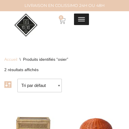
LIVRAISON EN COLISSIMO 24H OU 48H
Aller
0
au
contenu
Accueil
\
Produits identifiés “osier”
2 résultats affichés