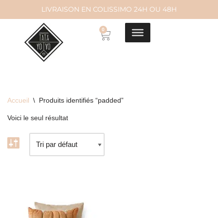
LIVRAISON EN COLISSIMO 24H OU 48H
Aller
0
au
contenu
Accueil
\
Produits identifiés “padded”
Voici le seul résultat