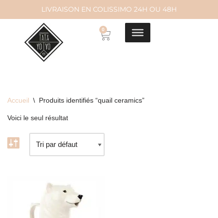
LIVRAISON EN COLISSIMO 24H OU 48H
Aller
0
au
contenu
Accueil
\
Produits identifiés “quail ceramics”
Voici le seul résultat