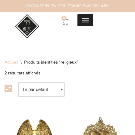
LIVRAISON EN COLISSIMO 24H OU 48H
Aller
0
au
contenu
Accueil
\
Produits identifiés “religieux”
2 résultats affichés