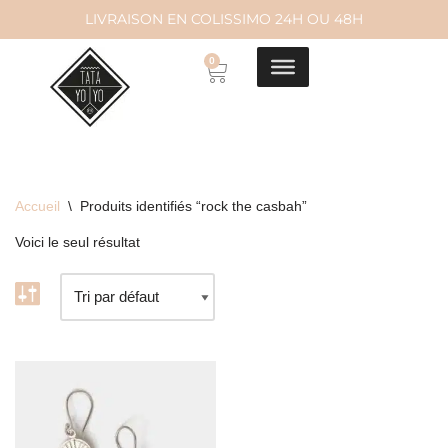
LIVRAISON EN COLISSIMO 24H OU 48H
Aller
0
au
contenu
Accueil
\
Produits identifiés “rock the casbah”
Voici le seul résultat