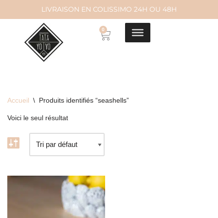
LIVRAISON EN COLISSIMO 24H OU 48H
Aller
0
au
contenu
Accueil
\
Produits identifiés “seashells”
Voici le seul résultat