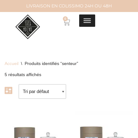
LIVRAISON EN COLISSIMO 24H OU 48H
Aller
0
au
contenu
Accueil
\
Produits identifiés “senteur”
5 résultats affichés