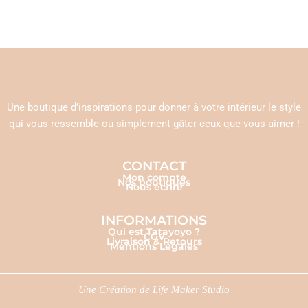
Une boutique d’inspirations pour donner à votre intérieur le style
qui vous ressemble ou simplement gâter ceux que vous aimer !
CONTACT
Mon compte
Nos boutiques
Nous écrire
INFORMATIONS
Qui est Tatayoyo ?
CGV
Livraison & Retours
Mentions Légales
Une Création de
Life Maker Studio