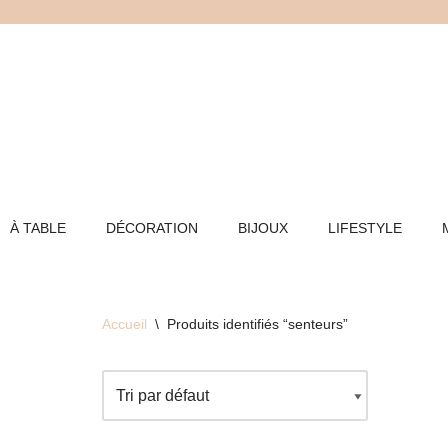
Aller
au
contenu
À TABLE
DÉCORATION
BIJOUX
LIFESTYLE
Accueil
\
Produits identifiés “senteurs”