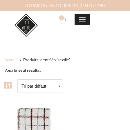
LIVRAISON EN COLISSIMO 24H OU 48H
Aller
0
au
contenu
Accueil
\
Produits identifiés “textile”
Voici le seul résultat