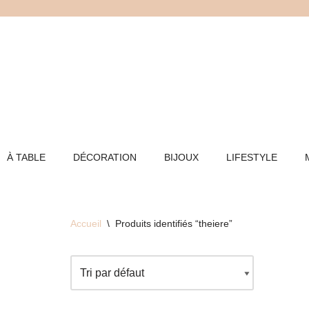
Aller
au
contenu
À TABLE
DÉCORATION
BIJOUX
LIFESTYLE
Accueil
\
Produits identifiés “theiere”