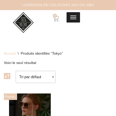
LIVRAISON EN COLISSIMO 24H OU 48H
Aller
0
au
contenu
Accueil
\
Produits identifiés “Tokyo”
Voici le seul résultat
Promo !