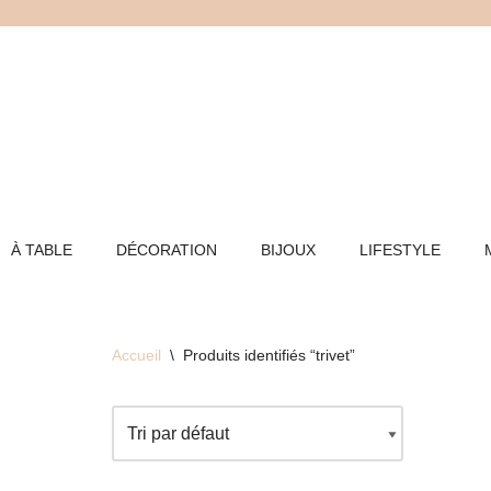
Aller
au
contenu
À TABLE
DÉCORATION
BIJOUX
LIFESTYLE
Accueil
\
Produits identifiés “trivet”