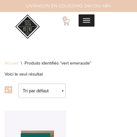
LIVRAISON EN COLISSIMO 24H OU 48H
Aller
0
au
contenu
Accueil
\
Produits identifiés “vert emeraude”
Voici le seul résultat