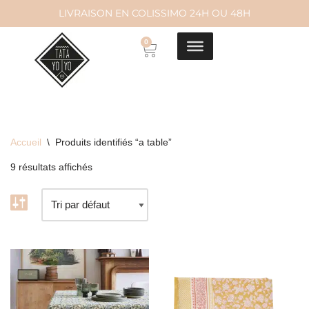
LIVRAISON EN COLISSIMO 24H OU 48H
Aller
0
au
contenu
Accueil
\
Produits identifiés “a table”
9 résultats affichés