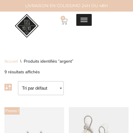
LIVRAISON EN COLISSIMO 24H OU 48H
Aller
0
au
contenu
Accueil
\
Produits identifiés “argent”
9 résultats affichés
Promo !