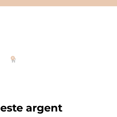
0
leste argent