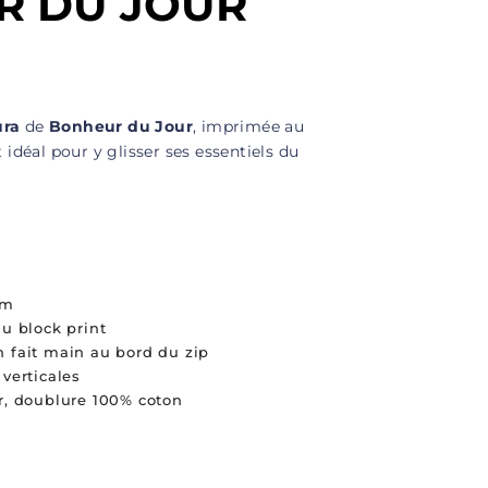
R DU JOUR
ura
de
Bonheur du Jour
, imprimée au
 idéal pour y glisser ses essentiels du
cm
u block print
 fait main au bord du zip
verticales
r, doublure 100% coton