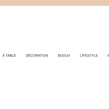
Aller
au
contenu
À TABLE
DÉCORATION
BIJOUX
LIFESTYLE