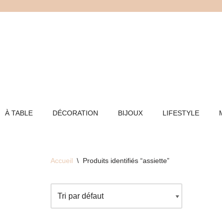
Aller
au
contenu
À TABLE
DÉCORATION
BIJOUX
LIFESTYLE
Accueil
\
Produits identifiés “assiette”