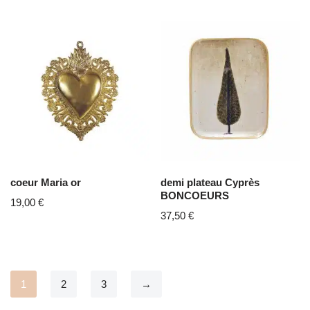
coeur Maria or
demi plateau Cyprès
BONCOEURS
19,00
€
37,50
€
1
2
3
→