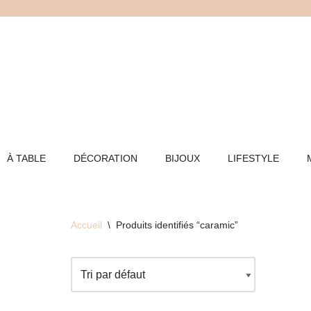
Aller
au
contenu
À TABLE
DÉCORATION
BIJOUX
LIFESTYLE
Accueil
\
Produits identifiés “caramic”