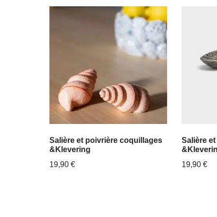
Salière et poivrière coquillages
Salière e
&Klevering
&Kleveri
19,90
€
19,90
€