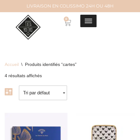
LIVRAISON EN COLISSIMO 24H OU 48H
Aller
0
au
contenu
Accueil
\
Produits identifiés “cartes”
4 résultats affichés