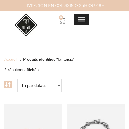
LIVRAISON EN COLISSIMO 24H OU 48H
Aller
0
au
contenu
Accueil
\
Produits identifiés “fantaisie”
2 résultats affichés