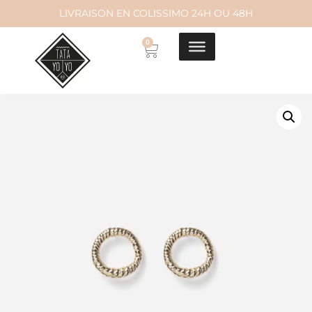
LIVRAISON EN COLISSIMO 24H OU 48H
Aller
0
au
contenu