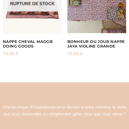
RUPTURE DE STOCK
NAPPE CHEVAL MAGGIE
BONHEUR DU JOUR NAPPE
DOING GOODS
JAYA VIOLINE GRANDE
79,00
€
79,00
€
Une boutique d’inspirations pour donner à votre intérieur le style
qui vous ressemble ou simplement gâter ceux que vous aimer !