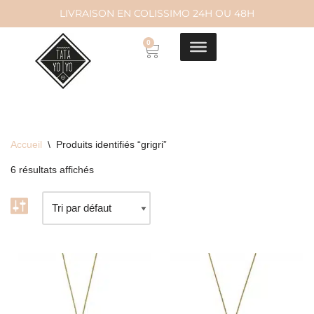
LIVRAISON EN COLISSIMO 24H OU 48H
Aller
0
au
contenu
Accueil
\
Produits identifiés “grigri”
6 résultats affichés