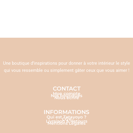
Une boutique d’inspirations pour donner à votre intérieur le style
qui vous ressemble ou simplement gâter ceux que vous aimer !
CONTACT
Mon compte
Nos boutiques
Nous écrire
INFORMATIONS
Qui est Tatayoyo ?
CGV
Livraison & Retours
Mentions Légales