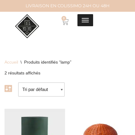
LIVRAISON EN COLISSIMO 24H OU 48H
Aller
0
au
contenu
Accueil
\
Produits identifiés “lamp”
2 résultats affichés