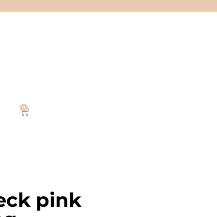
0
ck pink