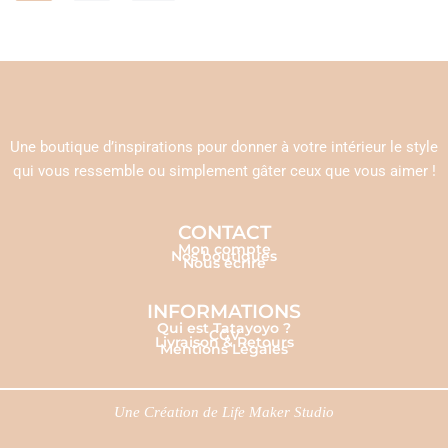
Une boutique d’inspirations pour donner à votre intérieur le style
qui vous ressemble ou simplement gâter ceux que vous aimer !
CONTACT
Mon compte
Nos boutiques
Nous écrire
INFORMATIONS
Qui est Tatayoyo ?
CGV
Livraison & Retours
Mentions Légales
Une Création de
Life Maker Studio